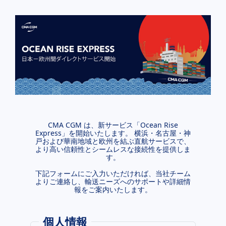
CMA CGM は、新サービス「Ocean Rise
Express」を開始いたします。 横浜・名古屋・神
戸および華南地域と欧州を結ぶ直航サービスで、
より高い信頼性とシームレスな接続性を提供しま
す。
下記フォームにご入力いただければ、当社チーム
よりご連絡し、輸送ニーズへのサポートや詳細情
報をご案内いたします。
個人情報